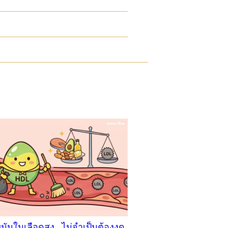
มันในเลือดสูง…ไม่จำเป็นต้องงด