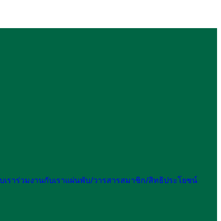
กับเรา
ร่วมงานกับเรา
แผ่นพับ/วารสาร
สมาชิก/สิทธิประโยชน์