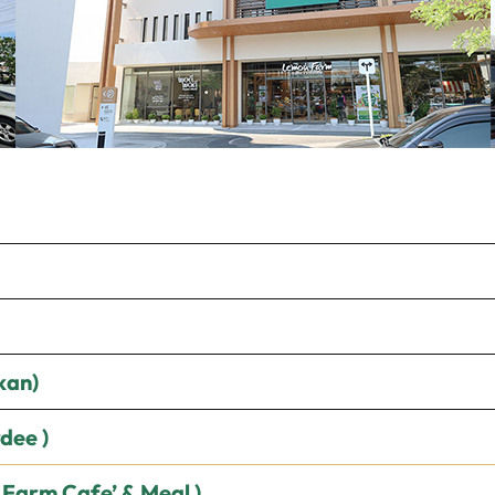
kan
)
rdee
)
 Farm Cafe’ & Meal
)