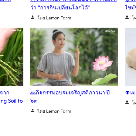
ว่า “การกินเปลี่ยนโลกได้”
ไขมั
โดย Lemon Farm
โ
นจาก
🙏กิจกรรมอบรมเจริญสติภาวนา ปี
🍄เม
ng Soil to
๖๙
โ
โดย Lemon Farm