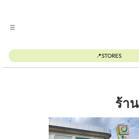
ข้าม
ไป
ยัง
เนื้อหา
📍STORES
ร้า