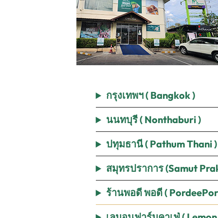
กรุงเทพฯ ( Bangkok )
นนทบุรี
(
Nonthaburi
)
ปทุมธานี
(
Pathum Thani
)
สมุทรปราการ
(Samut Pra
ร้านพอดี พอดี
( PordeePo
เลมอนฟาร์มคาเฟ่
( Lemon