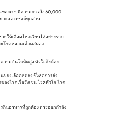
ดของเรา มีความยาวถึง 60,000
ัยวะและเซลล์ทุกส่วน
ช่วยให้เลือดไหลเวียนได้อย่างราบ
ายและโรคหลอดเลือดสมอง
ิดความดันโลหิตสูง หัวใจจึงต้อง
ยนของเลือดลดลง ซึ่งลดการส่ง
องโรคเรื้อรังเช่น โรคหัวใจ โรค
ารกินอาหารที่ถูกต้อง การออกกำลัง