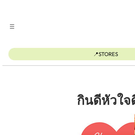
ข้าม
ไป
ยัง
เนื้อหา
📍STORES
กินดีหัวใ