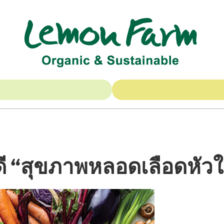
จดี “สุขภาพหลอดเลือดหัว