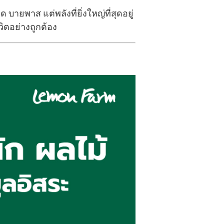
ายพาส แต่พลังที่ยิ่งใหญ่ที่สุดอยู่
ิตอย่างถูกต้อง