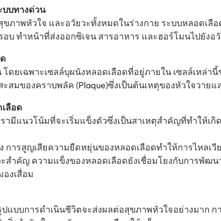
ระบบทางด่วน
ุขภาพหัวใจ และอวัยวะทั้งหมดในร่างกาย ระบบหลอดเลือ
2 รอบ ทำหน้าที่ส่งออกซิเจน สารอาหาร และฮอร์โมนไปยังอว
อด
โดยเฉพาะเซลล์บุผนังหลอดเลือดที่อยู่ภายใน เซลล์เหล่านี้
การสะสมของคราบพลัค (Plaque)ซึ่งเป็นต้นเหตุของหัวใจว
เลือด
ามีแนวโน้มที่จะเริ่มแข็งตัวซึ่งเป็นสาเหตุสำคัญที่ทำให้เก
แข็ง การสูญเสียความยืดหยุ่นของหลอดเลือดทำให้การไหลเวี
สำคัญ ความแข็งของหลอดเลือดยังเชื่อมโยงกับการพัฒนาข
องเสื่อม
้น รูปแบบการดำเนินชีวิตจะส่งผลต่อสุขภาพหัวใจอย่างมาก ก