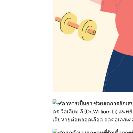
อาหารเป็นยา ช่วยลดการอักเส
ดร.วิลเลียม ลี (Dr.William Li) แพ
เสียหายต่อหลอดเลือด ลดคอเลสเตอ
ดูแลตัวเองและคนที่รักเพื่ออายุท