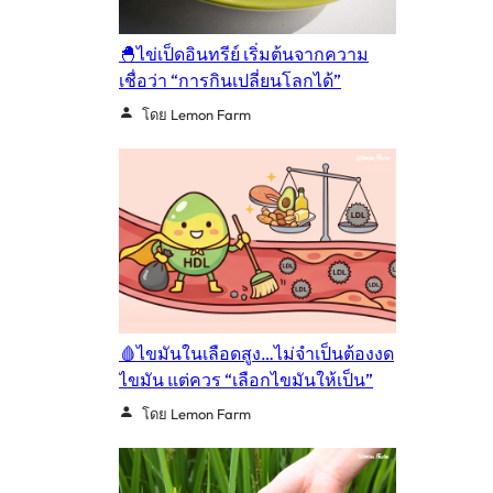
🐣ไข่เป็ดอินทรีย์ เริ่มต้นจากความ
เชื่อว่า “การกินเปลี่ยนโลกได้”
โดย Lemon Farm
🩸ไขมันในเลือดสูง…ไม่จำเป็นต้องงด
ไขมัน แต่ควร “เลือกไขมันให้เป็น”
โดย Lemon Farm