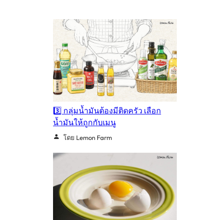
3️⃣ กลุ่มน้ำมันต้องมีติดครัว เลือก
น้ำมันให้ถูกกับเมนู
โดย Lemon Farm