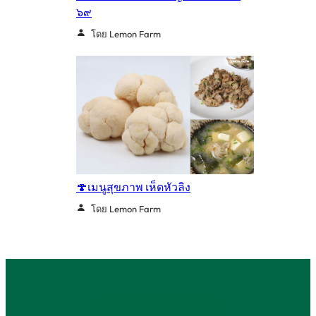
๖๙
โดย Lemon Farm
🍄เมนูสุขภาพ เห็ดหัวลิง
โดย Lemon Farm