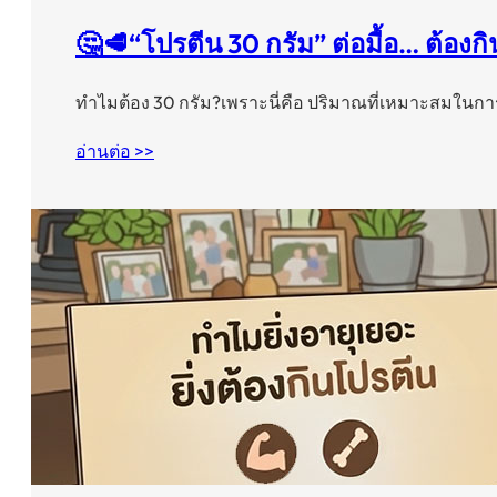
🤔🥩“โปรตีน 30 กรัม” ต่อมื้อ… ต้องก
ทำไมต้อง 30 กรัม?เพราะนี่คือ ปริมาณที่เหมาะสมในก
อ่านต่อ >>