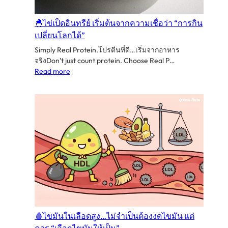
กับ
เมนู
🐣ไข่เป็ดอินทรีย์ เริ่มต้นจากความเชื่อว่า “การกิน
เปลี่ยนโลกได้”
Simply Real Protein.โปรตีนที่ดี…เริ่มจากอาหาร
จริงDon’t just count protein. Choose Real P…
:
Read more
🐣
ไข่
เป็ด
อินทรีย์
เริ่ม
ต้น
จาก
ความ
เชื่อ
ว่า
“การ
กิน
เปลี่ยน
🩸ไขมันในเลือดสูง…ไม่จำเป็นต้องงดไขมัน แต่
โลก