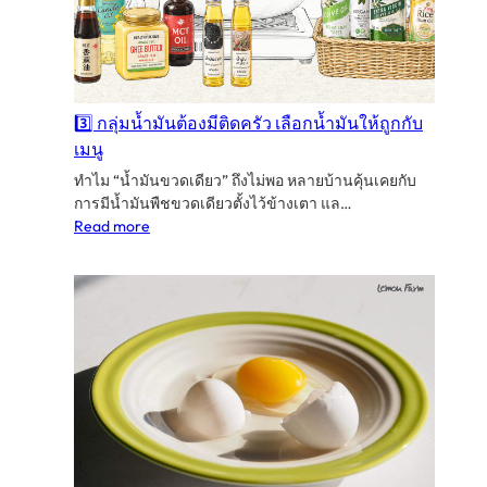
3️⃣ กลุ่มน้ำมันต้องมีติดครัว เลือกน้ำมันให้ถูกกับ
เมนู
ทำไม “น้ำมันขวดเดียว” ถึงไม่พอ หลายบ้านคุ้นเคยกับ
การมีน้ำมันพืชขวดเดียวตั้งไว้ข้างเตา แล…
:
Read more
3️⃣
กลุ่ม
น้ำมัน
ต้อง
มี
ติด
ครัว
เลือก
น้ำมัน
ให้
ถูก