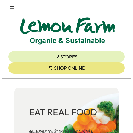
ข้าม
ไป
ยัง
เนื้อหา
📍STORES
🛒 SHOP ONLINE
EAT REAL FOOD
ดูแลสุขภาพง่ายๆ ที่เลมอนฟาร์ม