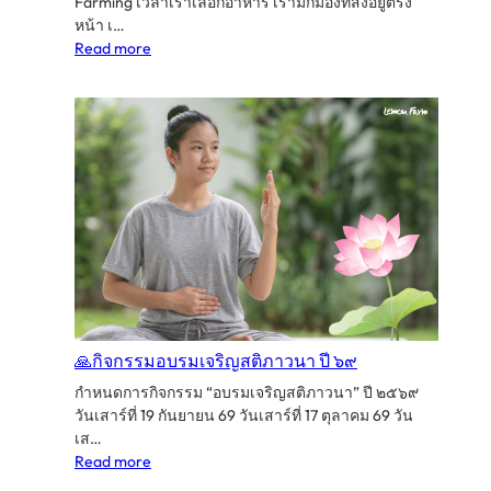
มัน
Farming เวลาเราเลือกอาหาร เรามักมองที่สิ่งอยู่ตรง
ให้
หน้า เ…
เป็น”
:
Read more
เมื่อ
สุขภาพ
ของ
เรา…
เริ่ม
ต้น
จาก
สุขภาพ
ของ
ผืน
ดิน
From
Living
🙏กิจกรรมอบรมเจริญสติภาวนา ปี ๖๙
Soil
กำหนดการกิจกรรม “อบรมเจริญสติภาวนา” ปี ๒๕๖๙
to
วันเสาร์ที่ 19 กันยายน 69 วันเสาร์ที่ 17 ตุลาคม 69 วัน
Living
เส…
Health
:
Read more
🙏