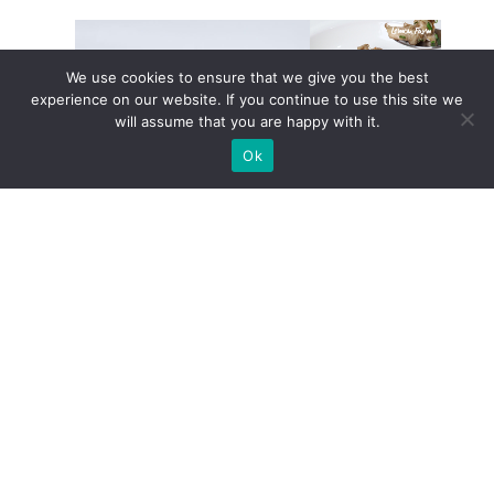
กิจกรรม
อบรม
เจริญ
We use cookies to ensure that we give you the best
สติ
experience on our website. If you continue to use this site we
ภาวนา
will assume that you are happy with it.
ปี
๖๙
Ok
🍄เมนูสุขภาพ เห็ดหัวลิง
“เห็ดหัวลิง” (Lion’s Mane Mushroom) Brain Food
Mushroom ที่อร่อยเห…
:
Read more
🍄
เมนู
สุขภาพ
เห็ด
หัวลิง