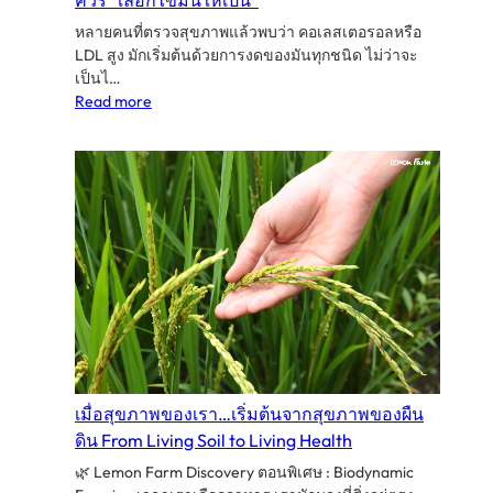
ควร “เลือกไขมันให้เป็น”
ได้”
หลายคนที่ตรวจสุขภาพแล้วพบว่า คอเลสเตอรอลหรือ
LDL สูง มักเริ่มต้นด้วยการงดของมันทุกชนิด ไม่ว่าจะ
เป็นไ…
:
Read more
🩸
ไข
มัน
ใน
เลือด
สูง…
ไม่
จำเป็น
ต้อง
งด
ไข
มัน
แต่
เมื่อสุขภาพของเรา…เริ่มต้นจากสุขภาพของผืน
ควร
ดิน From Living Soil to Living Health
“เลือก
ไข
🌿 Lemon Farm Discovery ตอนพิเศษ : Biodynamic