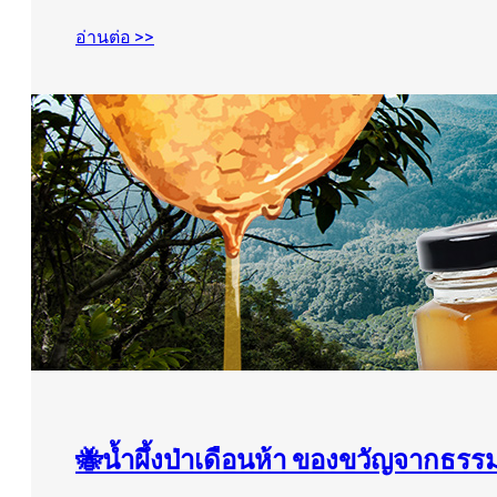
อ่านต่อ >>
🐝นํ้าผึ้งป่าเดือนห้า ของขวัญจากธรร