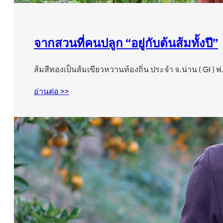
จากสวนที่คนปลูก “อยู่กับต้นส้มทั้งปี”
ส้มสีทองเป็นส้มเขียวหวานท้องถิ่น ประจำ จ.น่าน ( GI ) พ
อ่านต่อ >>