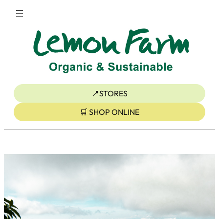
ข้าม
ไป
ยัง
เนื้อหา
📍STORES
🛒 SHOP ONLINE