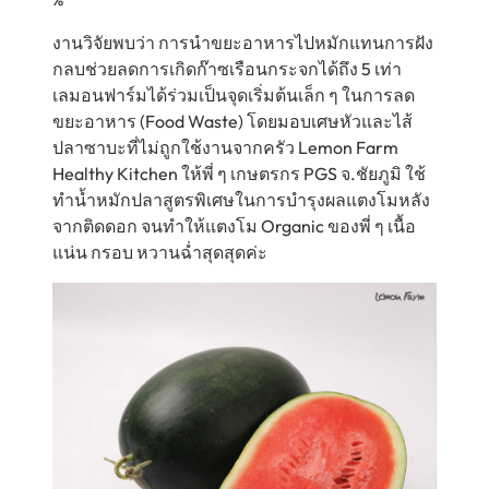
งานวิจัยพบว่า การนำขยะอาหารไปหมักแทนการฝัง
กลบช่วยลดการเกิดก๊าซเรือนกระจกได้ถึง 5 เท่า
เลมอนฟาร์มได้ร่วมเป็นจุดเริ่มต้นเล็ก ๆ ในการลด
ขยะอาหาร (Food Waste) โดยมอบเศษหัวและไส้
ปลาซาบะที่ไม่ถูกใช้งานจากครัว Lemon Farm
Healthy Kitchen ให้พี่ ๆ เกษตรกร PGS จ.ชัยภูมิ ใช้
ทำน้ำหมักปลาสูตรพิเศษในการบำรุงผลแตงโมหลัง
จากติดดอก จนทำให้แตงโม Organic ของพี่ ๆ เนื้อ
แน่น กรอบ หวานฉ่ำสุดสุดค่ะ