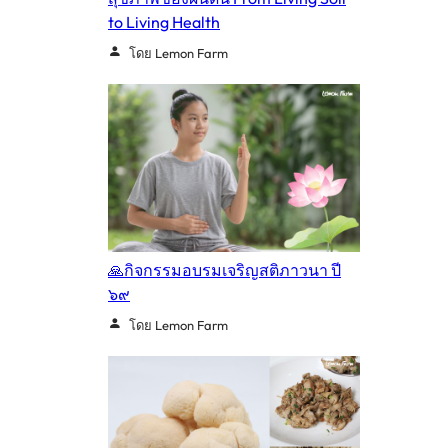
to Living Health
โดย Lemon Farm
🙏กิจกรรมอบรมเจริญสติภาวนา ปี
๖๙
โดย Lemon Farm