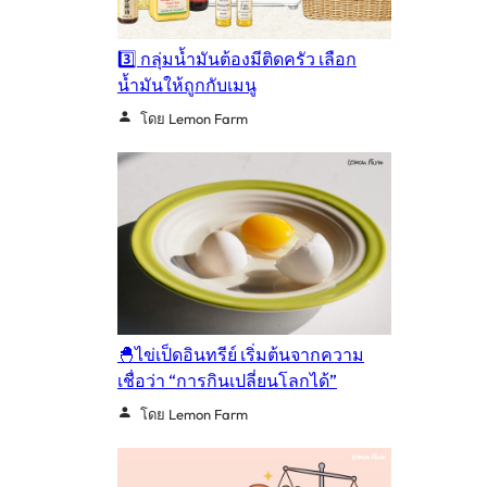
3️⃣ กลุ่มน้ำมันต้องมีติดครัว เลือก
น้ำมันให้ถูกกับเมนู
โดย Lemon Farm
🐣ไข่เป็ดอินทรีย์ เริ่มต้นจากความ
เชื่อว่า “การกินเปลี่ยนโลกได้”
โดย Lemon Farm