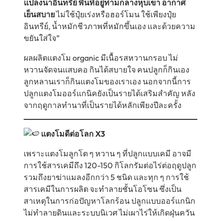
แปลงนาอินทรีย์ พื้นที่อยู่ท่ามกลางหุบเขา อากาศ
เย็นสบาย
ไม่ใช้ปุ๋ยเร่งหรือฮอร์โมน ใช้เพียงปุ๋ย
อินทรีย์, น้ำหมักชีวภาพที่หมักขึ้นเอง และด้วยความ
ขยันใส่ใจ”
ผลผลิตแตงโม organic มีเนื้อรสหวานกรอบ ไม่
หวานจัดจนแสบคอ กินได้สบายใจ คนปลูกก็กินเอง
ลูกหลานเราก็กินแตงโมของเราเอง นอกจากนี้การ
ปลูกแตงโมออร์แกนิคยังเป็นรายได้เสริมสำคัญ หลัง
จากฤดูกาลทำนาที่เป็นรายได้หลักเพียงปีละครั้ง
แตงโมดีต่อโลก X3
เพราะแตงโมลูกโต ๆ หวาน ๆ ที่ปลูกแบบเคมี อาจมี
การใช้สารเคมีถึง 120-150 กิโลกรัมต่อไร่ต่อฤดูปลูก
รวมถึงยาฆ่าแมลงอีกกว่า 5 ชนิด และทุก ๆ การใช้
สารเคมีในการผลิต จะทำลายชั้นโอโซน ซึ่งเป็น
สาเหตุในการก่อปัญหาโลกร้อน ปลูกแบบออร์แกนิก
ไม่ทำลายดินและระบบนิเวศ ไม่เผาไร่ให้เกิดฝุ่นควัน