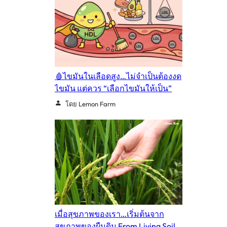
🩸ไขมันในเลือดสูง…ไม่จำเป็นต้องงด
ไขมัน แต่ควร “เลือกไขมันให้เป็น”
โดย Lemon Farm
เมื่อสุขภาพของเรา…เริ่มต้นจาก
สุขภาพของผืนดิน From Living Soil