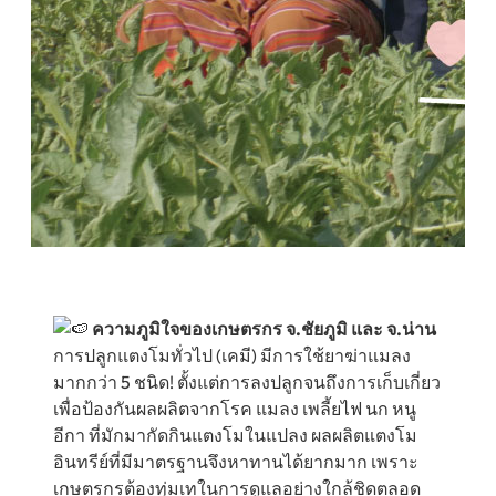
ความภูมิใจของเกษตรกร จ.ชัยภูมิ
และ จ.น่าน
การปลูกแตงโมทั่วไป (เคมี) มีการใช้ยาฆ่าแมลง
มากกว่า 5 ชนิด! ตั้งแต่การลงปลูกจนถึงการเก็บเกี่ยว
เพื่อป้องกันผลผลิตจากโรค แมลง เพลี้ยไฟ นก หนู
อีกา ที่มักมากัดกินแตงโมในแปลง ผลผลิตแตงโม
อินทรีย์ที่มีมาตรฐานจึงหาทานได้ยากมาก เพราะ
เกษตรกรต้องทุ่มเทในการดูแลอย่างใกล้ชิดตลอด