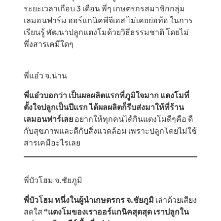
ระยะเวลาเกือบ 3 เดือน พี่ๆ เกษตรกรสมาชิกกลุ่ม
เลมอนฟาร์ม ออร์แกนิคพีจีเอส ไม่เคยย่อท้อ ในการ
เรียนรู้ พัฒนาปลูกแตงโมด้วยวิธีธรรมชาติ โดยไม่
พึ่งสารเคมีใดๆ
พี่แอ๋ว จ.น่าน
พี่แอ๋วบอกว่า เป็นผลผลิตแรกที่ภูมิใจมาก แตงโมที่
ตั้งใจปลูกเป็นปีแรก ได้ผลผลิตก็รีบส่งมาให้ที่ร้าน
เลมอนฟาร์เลย
อยากให้ทุกคนได้กินแตงโมดีๆคือ ดี
กับสุขภาพและดีกับสิ่งแวดล้อม เพราะปลูกโดยไม่ใช้
สารเคมีอะไรเลย
พี่บัวโฮม จ.ชัยภูมิ
พี่บัวโฮม หนึ่งในผู้นำเกษตรกร จ.ชัยภูมิ
เล่าด้วยเสียง
สดใส
“แตงโมของเราออร์แกนิคสุดสุด เราปลูกใน