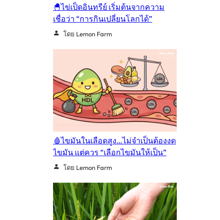
🐣ไข่เป็ดอินทรีย์ เริ่มต้นจากความ
เชื่อว่า “การกินเปลี่ยนโลกได้”
โดย Lemon Farm
🩸ไขมันในเลือดสูง…ไม่จำเป็นต้องงด
ไขมัน แต่ควร “เลือกไขมันให้เป็น”
โดย Lemon Farm