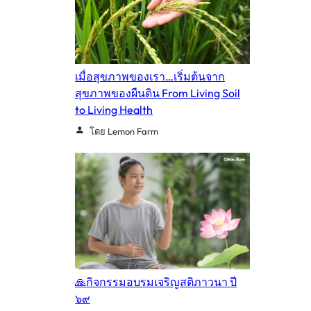
เมื่อสุขภาพของเรา…เริ่มต้นจาก
สุขภาพของผืนดิน From Living Soil
to Living Health
โดย Lemon Farm
🙏กิจกรรมอบรมเจริญสติภาวนา ปี
๖๙