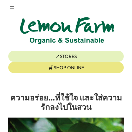
ข้าม
ไป
ยัง
เนื้อหา
📍STORES
🛒 SHOP ONLINE
ความอร่อย…ที่ใช้ใจ และใส่ความ
รักลงไปในสวน