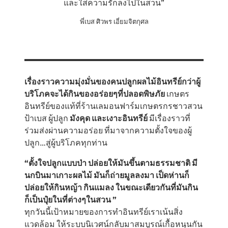
และใส่ความรักลงไปในสวน”
พี่เบส ศิวพร เอี่ยมจิตกุศล
เรื่องราวความมุ่งมั่นของคนปลูกผลไม้อินทรีย์กว่าผู้
บริโภคจะได้กินของอร่อยๆที่ปลอดพิษภัย
เกษตร
อินทรีย์ของแท้ที่ร้านเลมอนฟาร์มเกษตรกรชาวสวน
ป้าเบส ผู้ปลูก
มังคุด และเงาะอินทรีย์
มีเรื่องราวที่
ร่วมส่งผ่านความอร่อย ที่มาจากความตั้งใจของผู้
ปลูก…สู่ผู้บริโภคทุกท่าน
“ตั้งใจปลูกแบบป่า ปล่อยให้มันขึ้นตามธรรมชาติ มี
นกบินมาเกาะผลไม้ มันก็ถ่ายมูลลงมา เป็ดห่านก็
ปล่อยให้กินหญ้า กินแมลง ในขณะเดียวกันที่มันกิน
ก็เป็นปุ๋ยในที่ต่างๆในสวน ”
ทุกวันนี้เป้าหมายของการทำอินทรีย์เราเน้นสิ่ง
แวดล้อม ให้ระบบนิเวศน์กลับมาสมบูรณ์เกื้อหนุนกัน