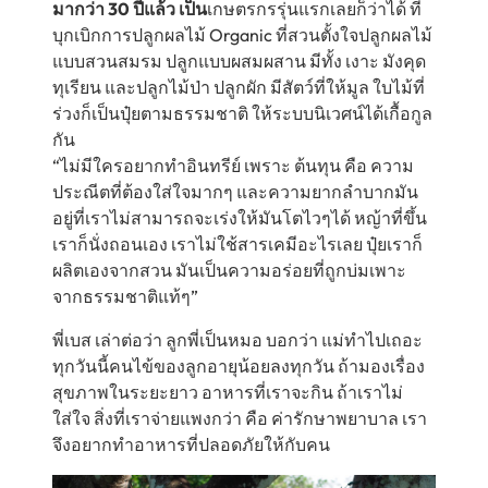
มากว่า 30 ปีแล้ว เป็น
เกษตรกรรุ่นแรกเลยก็ว่าได้ ที่
บุกเบิกการปลูกผลไม้ Organic ที่สวนตั้งใจปลูกผลไม้
แบบสวนสมรม ปลูกแบบผสมผสาน มีทั้ง เงาะ มังคุด
ทุเรียน และปลูกไม้ป่า ปลูกผัก มีสัตว์ที่ให้มูล ใบไม้ที่
ร่วงก็เป็นปุ๋ยตามธรรมชาติ ให้ระบบนิเวศน์ได้เกื้อกูล
กัน
“ไม่มีใครอยากทำอินทรีย์ เพราะ ต้นทุน คือ ความ
ประณีตที่ต้องใส่ใจมากๆ และความยากลำบากมัน
อยู่ที่เราไม่สามารถจะเร่งให้มันโตไวๆได้ หญ้าที่ขึ้น
เราก็นั่งถอนเอง เราไม่ใช้สารเคมีอะไรเลย ปุ๋ยเราก็
ผลิตเองจากสวน มันเป็นความอร่อยที่ถูกบ่มเพาะ
จากธรรมชาติแท้ๆ”
พี่เบส เล่าต่อว่า ลูกพี่เป็นหมอ บอกว่า แม่ทำไปเถอะ
ทุกวันนี้คนไข้ของลูกอายุน้อยลงทุกวัน ถ้ามองเรื่อง
สุขภาพในระยะยาว อาหารที่เราจะกิน ถ้าเราไม่
ใส่ใจ สิ่งที่เราจ่ายแพงกว่า คือ ค่ารักษาพยาบาล เรา
จึงอยากทำอาหารที่ปลอดภัยให้กับคน