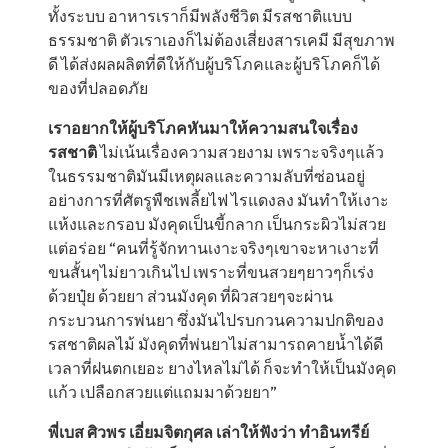
ทั้งระบบ อาหารเราก็มีพลังชีวิต มีรสชาติแบบ
ธรรมชาติ ตัวเราเองก็ไม่ต้องเสี่ยงสารเคมี มีสุขภาพ
ดี ได้ส่งผลผลิตที่ดีให้กับผู้บริโภคและผู้บริโภคก็ได้
ของที่ปลอดภัย
เราอยากให้ผู้บริโภคหันมาให้ความสนใจเรื่อง
รสชาติ
ไม่เน้นเรื่องความสวยงาม เพราะจริงๆแล้ว
ในธรรมชาติมันมีเหตุผลและความลับที่ซ่อนอยู่
อย่างการที่ศัตรูพืชเพลี้ยไฟ ไรแดงลง มันทำให้เงาะ
แห้งและกรอบ มังคุดเป็นขี้กลาก เป็นกระผิวไม่สวย
แต่อร่อย “คนที่รู้จักทานเงาะจริงๆเขาจะหาเงาะที่
ขนสั้นๆไม่ยาวเกินไป เพราะที่ขนสวยๆยาวๆก็เร่ง
ด้วยปุ๋ย ด้วยยา ส่วนมังคุด ที่ผิวสวยๆจะผ่าน
กระบวนการพ่นยา ซึ่งมันไปรบกวนความปกติของ
รสชาติผลไม้ มังคุดที่พ่นยาไม่สามารถคายน้ำได้ดี
เวลาที่ฝนตกเยอะ ยางไหลไม่ได้ ก็จะทำให้เป็นมังคุด
แก้ว เปลือกสวยแต่แถมมาด้วยยา”
พี่เบส ศิวพร เอี่ยมจิตกุศล
เล่าให้ฟังว่า ทำอินทรีย์