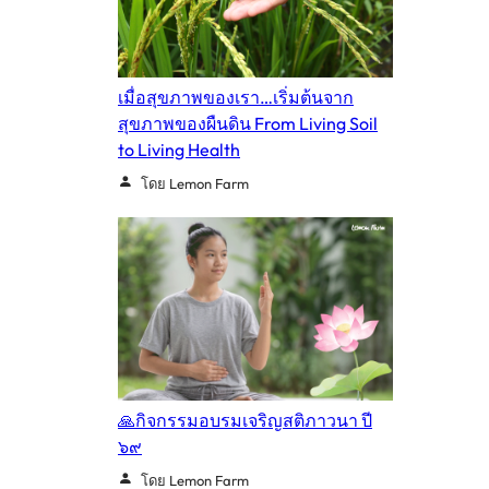
เมื่อสุขภาพของเรา…เริ่มต้นจาก
สุขภาพของผืนดิน From Living Soil
to Living Health
โดย Lemon Farm
🙏กิจกรรมอบรมเจริญสติภาวนา ปี
๖๙
โดย Lemon Farm