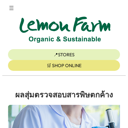
ข้าม
ไป
ยัง
เนื้อหา
📍STORES
🛒 SHOP ONLINE
ผลสุ่มตรวจสอบสารพิษตกค้าง