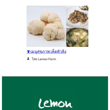
🍄เมนูสุขภาพ เห็ดหัวลิง
โดย Lemon Farm