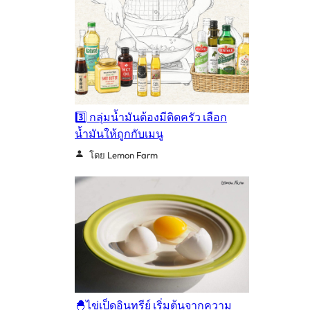
3️⃣ กลุ่มน้ำมันต้องมีติดครัว เลือก
น้ำมันให้ถูกกับเมนู
โดย Lemon Farm
🐣ไข่เป็ดอินทรีย์ เริ่มต้นจากความ