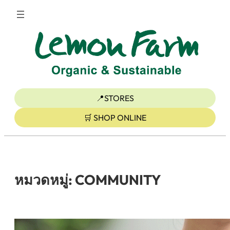
ข้าม
ไป
ยัง
เนื้อหา
📍STORES
🛒 SHOP ONLINE
หมวดหมู่:
COMMUNITY