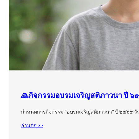
🙏กิจกรรมอบรมเจริญสติภาวนา ปี ๖
กำหนดการกิจกรรม “อบรมเจริญสติภาวนา” ปี ๒๕๖๙ วันเ
อ่านต่อ >>