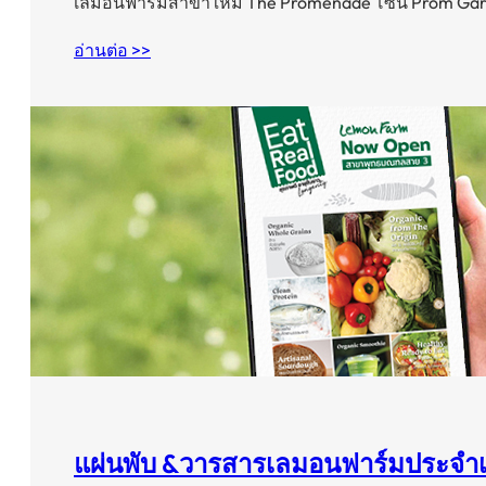
เลมอนฟาร์มสาขาใหม่ The Promenade โซน Prom Gard
อ่านต่อ >>
แผ่นพับ &วารสารเลมอนฟาร์มประจำเ