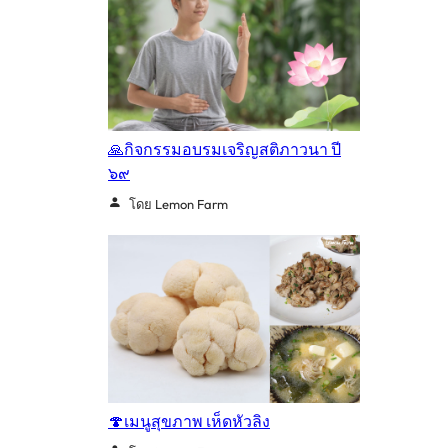
🙏กิจกรรมอบรมเจริญสติภาวนา ปี
๖๙
โดย Lemon Farm
🍄เมนูสุขภาพ เห็ดหัวลิง