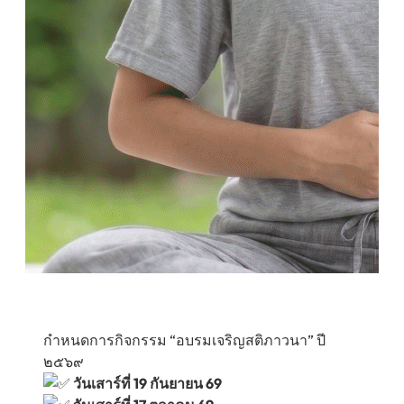
กำหนดการกิจกรรม “อบรมเจริญสติภาวนา” ปี
๒๕๖๙
วันเสาร์ที่ 19 กันยายน 69