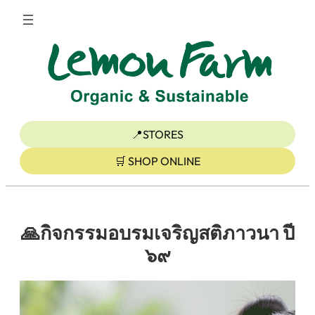
ข้าม
ไป
ยัง
เนื้อหา
📍STORES
🛒 SHOP ONLINE
🙏กิจกรรมอบรมเจริญสติภาวนา ปี
๖๙