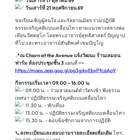
วันเสาร์ที่ 17 ตุลาคม 69
วันเสาร์ที่ 21 พฤศจิกายน 69
ขอเรียนเชิญผู้สนใจ และกัลยาณมิตร ร่วมปฏิบัติ
ธรรมเจริญสติแบบเคลื่อนไหว ตามแนวทางหลวงพ่อ
เทียน จิตตสุโภ โดยพระอาจารย์สุทธิศาสตร์ ปัญญาป
ทีโป และพระอาจารย์สันติพงศ์ เขมปัญโญ
📍
ณ Charn at the Avenue แจ้งวัฒนะ ร้านเลมอน
ฟาร์ม ห้องประชุมชั้น 3
แผนที่ >>
https://maps.app.goo.gl/pg3gjbvEbxPfcaAo9
กิจกรรมเริ่มเวลา 09.00 – 16.00 น.
09.00 น. – ร่วมสวดมนต์ทำวัตรเช้า ฟังธรรม
เทศนา ปฏิบัติธรรมเจริญสติแบบเคลื่อนไหว
11.30 น. – พักเที่ยง
13.00 น. – ปฏิบัติธรรมเจริญสติแบบเคลื่อนไหว
15.30 น. – ตอบข้อซักถามจากการปฏิบัติ
📞
ลงทะเบียนและสอบถามรายละเอียดเพิ่มเติม
โทร.