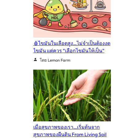
🩸ไขมันในเลือดสูง…ไม่จำเป็นต้องงด
ไขมัน แต่ควร “เลือกไขมันให้เป็น”
โดย Lemon Farm
เมื่อสุขภาพของเรา…เริ่มต้นจาก
สุขภาพของผืนดิน From Living Soil