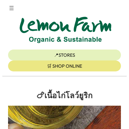
ข้าม
ไป
ยัง
เนื้อหา
📍STORES
🛒 SHOP ONLINE
🍗เนื้อไก่โลว์ยูริก