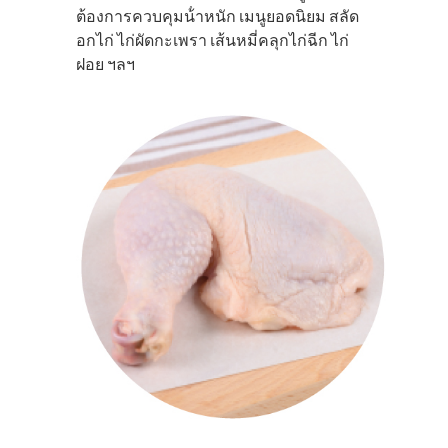
ต้องการควบคุมน้ําหนัก เมนูยอดนิยม สลัด
อกไก่ ไก่ผัดกะเพรา เส้นหมี่คลุกไก่ฉีก ไก่
ฝอย ฯลฯ