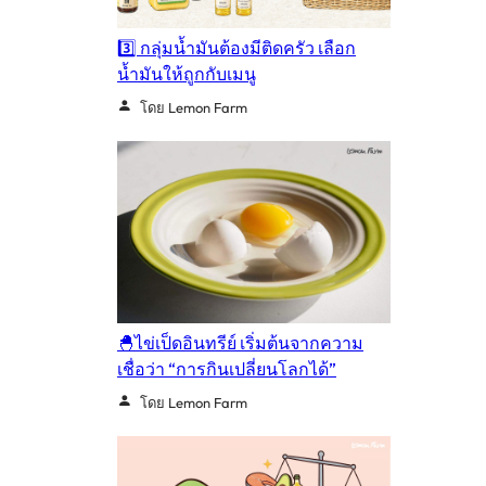
3️⃣ กลุ่มน้ำมันต้องมีติดครัว เลือก
น้ำมันให้ถูกกับเมนู
โดย Lemon Farm
🐣ไข่เป็ดอินทรีย์ เริ่มต้นจากความ
เชื่อว่า “การกินเปลี่ยนโลกได้”
โดย Lemon Farm