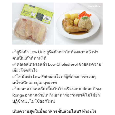
✅ ยูริกตํ่า Low Uric ยูริคตํ่ากว่าไก่ท้องตลาด 3 เท่า
คนเป็นเก๊าท์ทานได้
✅ คอเลสเตอรอลตํ่า Low Cholesterol ช่วยลดความ
เสี่ยงโรคหัวใจ
✅ ไขมันตํ่า Low Fat ตอบโจทย์ผู้ที่ต้องการควบคุ
มนํ้าหนักและดูแลสุขภาพ
✅ สะอาด ปลอดภัย เลี้ยงในโรงเรือนแบบปล่อย Free
Range อากาศถ่ายเท กินอาหารธรรมชาติ ไม่ใช้ยา
ปฏิชีวนะ, ไม่ใช้ฮอร์โมน
เติมความสุขในมื้ออาหาร ชิ้นส่วนไหน? ทำอะไร