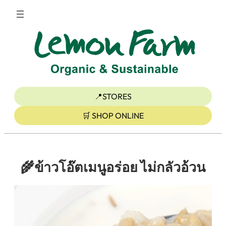
ข้าม
ไป
ยัง
เนื้อหา
📍STORES
🛒 SHOP ONLINE
🌾ข้าวโอ๊ตเมนูอร่อย ไม่กลัวอ้วน