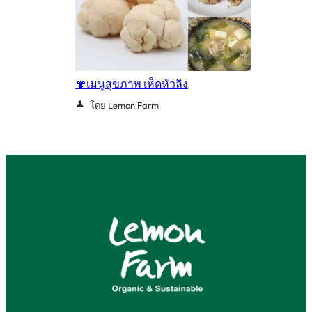
🍄เมนูสุขภาพ เห็ดหัวลิง
โดย Lemon Farm