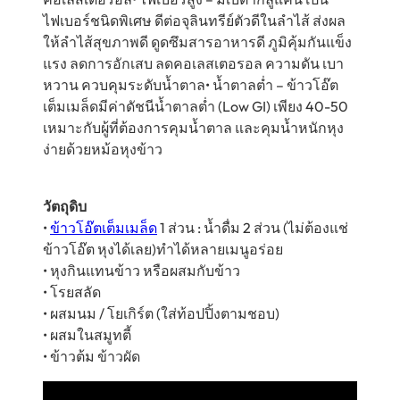
ไฟเบอร์ชนิดพิเศษ ดีต่อจุลินทรีย์ตัวดีในลำไส้ ส่งผล
ให้ลำไส้สุขภาพดี ดูดซึมสารอาหารดี ภูมิคุ้มกันแข็ง
แรง ลดการอักเสบ ลดคอเลสเตอรอล ความดัน เบา
หวาน ควบคุมระดับน้ำตาล• น้ำตาลต่ำ – ข้าวโอ๊ต
เต็มเมล็ดมีค่าดัชนีน้ำตาลต่ำ (Low GI) เพียง 40-50
เหมาะกับผู้ที่ต้องการคุมน้ำตาล และคุมน้ำหนักหุง
ง่ายด้วยหม้อหุงข้าว
วัตถุดิบ
•
ข้าวโอ๊ตเต็มเมล็ด
1 ส่วน : น้ำดื่ม 2 ส่วน (ไม่ต้องแช่
ข้าวโอ๊ต หุงได้เลย)ทำได้หลายเมนูอร่อย
• หุงกินแทนข้าว หรือผสมกับข้าว
• โรยสลัด
• ผสมนม / โยเกิร์ต (ใส่ท้อปปิ้งตามชอบ)
• ผสมในสมูทตี้
• ข้าวต้ม ข้าวผัด