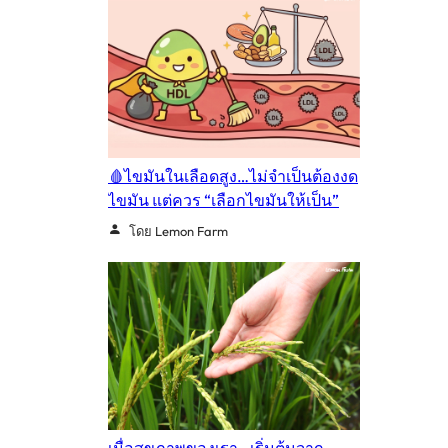
🩸ไขมันในเลือดสูง…ไม่จำเป็นต้องงด
ไขมัน แต่ควร “เลือกไขมันให้เป็น”
โดย Lemon Farm
เมื่อสุขภาพของเรา…เริ่มต้นจาก