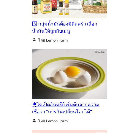
3️⃣ กลุ่มน้ำมันต้องมีติดครัว เลือก
น้ำมันให้ถูกกับเมนู
โดย Lemon Farm
🐣ไข่เป็ดอินทรีย์ เริ่มต้นจากความ
เชื่อว่า “การกินเปลี่ยนโลกได้”
โดย Lemon Farm