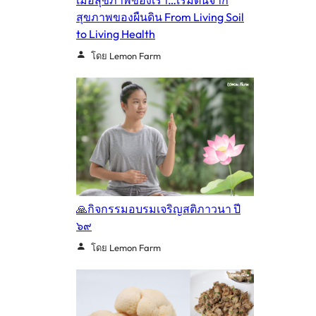
สุขภาพของผืนดิน From Living Soil
to Living Health
โดย Lemon Farm
🙏กิจกรรมอบรมเจริญสติภาวนา ปี
๖๙
โดย Lemon Farm