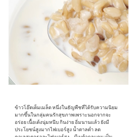
ข้าวโอ๊ตเต็มเมล็ด หนึ่งในธัญพืชที่ได้รับความนิยม
มากขึ้นในกลุ่มคนรักสุขภาพเพราะนอกจากจะ
อร่อย เนื้อเด้งนุ่มหนึบ กินง่าย อิ่มนานแล้ว ยังมี
ประโยชน์สูงมากไฟเบอร์สูง น้ำตาลต่ำ ลด
คอเลสเตอรอล• ไฟเบอร์สูง – มีเบต้ากลูแคน เป็น