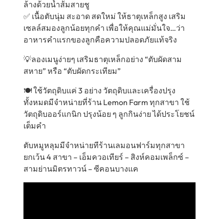
ล้างด้วยน้ำส้มสายชู
✅ เนื้อตับนุ่ม สะอาด สดใหม่ ให้ธาตุเหล็กสูง เสริม
เซลล์สมองลูกน้อยทุกคำ เพื่อให้คุณแม่มั่นใจ…ว่า
อาหารคำแรกของลูกคือความปลอดภัยแท้จริง
💡ลองเมนูง่ายๆ เสริมธาตุเหล็กอย่าง “ตับผัดสาม
สหาย” หรือ “ตับผัดกระเทียม”
🍽️ ใช้วัตถุดิบแค่ 3 อย่าง วัตถุดิบและเครื่องปรุง
ทั้งหมดมีจำหน่ายที่ร้าน Lemon Farm ทุกสาขา ใช้
วัตถุดิบออร์แกนิก ปรุงน้อย ๆ ลูกกินง่าย ได้ประโยชน์
เต็มคำ
ตับหมูหลุมมีจำหน่ายทีร้านเลมอนฟาร์มทุกสาขา
ยกเว้น 4 สาขา – เอ็มควอเทียร์ – สิงห์คอมเพล็กซ์ –
สามย่านมิตรทาวน์ – ซีคอนบางแค