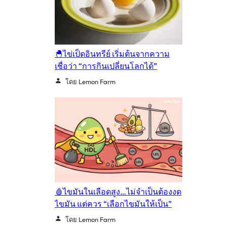
🐣ไข่เป็ดอินทรีย์ เริ่มต้นจากความ
เชื่อว่า “การกินเปลี่ยนโลกได้”
โดย Lemon Farm
🩸ไขมันในเลือดสูง…ไม่จำเป็นต้องงด
ไขมัน แต่ควร “เลือกไขมันให้เป็น”
โดย Lemon Farm