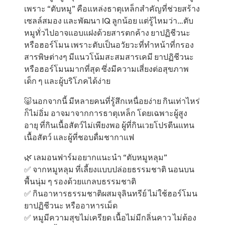
เพราะ “ตับหมู” คือแหล่งธาตุเหล็กสำคัญที่ช่วยสร้าง
เซลล์สมอง และพัฒนา IQ ลูกน้อย แต่รู้ไหมว่า…ตับ
หมูทั่วไปอาจแอบแฝงด้วยสารตกค้าง ยาปฏิชีวนะ
หรือฮอร์โมน เพราะตับเป็นอวัยวะที่ทำหน้าที่กรอง
สารพิษต่างๆ มีแนวโน้มสะสมสารเคมี ยาปฏิชีวนะ
หรือฮอร์โมนมากที่สุด ซึ่งมีความเสี่ยงต่อสุขภาพ
เด็ก ๆ และผู้บริโภคได้ง่าย
🐷นอกจากนี้ มีหลายคนที่รู้สึกเหนื่อยง่าย กินเท่าไหร่
ก็ไม่อิ่ม อาจมาจากการธาตุเหล็ก โดยเฉพาะผู้สูง
อายุ ที่กินเนื้อสัตว์ไม่เพียงพอ ผู้ที่กินเวยโปรตีนแทน
เนื้อสัตว์ และผู้ที่ชอบดื่มชากาแฟ
🌿 เลมอนฟาร์มอยากแนะนำ “ตับหมูหลุม”
✅ จากหมูหลุม ที่เลี้ยงแบบปล่อยธรรมชาติ นอนบน
พื้นนุ่ม ๆ รองด้วยแกลบธรรมชาติ
✅ กินอาหารธรรมชาติผสมจุลินทรีย์ ไม่ใช้ฮอร์โมน
ยาปฏิชีวนะ หรืออาหารเม็ด
✅ หมูมีความสุขไม่เครียด เนื้อไม่มีกลิ่นคาว ไม่ต้อง