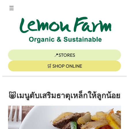
ข้าม
ไป
ยัง
เนื้อหา
📍STORES
🛒 SHOP ONLINE
🐷เมนูตับเสริมธาตุเหล็กให้ลูกน้อย