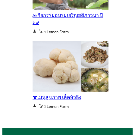
🙏กิจกรรมอบรมเจริญสติภาวนา ปี
๖๙
โดย Lemon Farm
🍄เมนูสุขภาพ เห็ดหัวลิง
โดย Lemon Farm