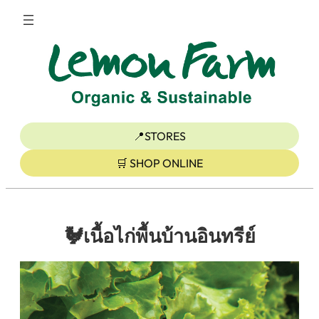
ข้าม
ไป
ยัง
เนื้อหา
📍STORES
🛒 SHOP ONLINE
🐓เนื้อไก่พื้นบ้านอินทรีย์