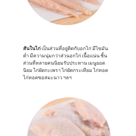
สันในไก่
เป็นส่วนที่อยู่ติดกับอกไก่ มีไขมัน
ตํ่า มีความนุ่มกว่าส่วนอกไก่ เนื้อแน่น ชิ้น
ส่วนที่หลายคนนิยมรับประทาน เมนูยอด
นิยม ไก่ผัดกะเพรา ไก่ผัดกระเทียม ไก่ทอด
ไก่ทอดซอสมะนาว ฯลฯ