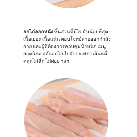
อกไก่ลอกหนัง
ชิ้นส่วนที่มีไขมันน้อยที่สุด
เนื้อเยอะ เนื้อแน่น ตอบโจทย์สายออกกำลัง
กาย และผู้ที่ต้องการควบคุมน้ําหนัก เมนู
ยอดนิยม สลัดอกไก่ ไก่ผัดกะเพรา เส้นหมี่
คลุกไก่ฉีก ไก่ฝอย ฯลฯ