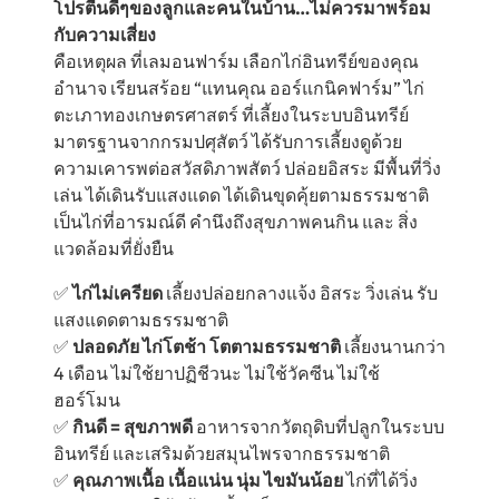
โปรตีนดีๆของลูกและคนในบ้าน…ไม่ควรมาพร้อม
กับความเสี่ยง
คือเหตุผล ที่เลมอนฟาร์ม เลือกไก่อินทรีย์ของคุณ
อำนาจ เรียนสร้อย “แทนคุณ ออร์แกนิคฟาร์ม” ไก่
ตะเภาทองเกษตรศาสตร์ ที่เลี้ยงในระบบอินทรีย์
มาตรฐานจากกรมปศุสัตว์ ได้รับการเลี้ยงดูด้วย
ความเคารพต่อสวัสดิภาพสัตว์ ปล่อยอิสระ มีพื้นที่วิ่ง
เล่น ได้เดินรับแสงแดด ได้เดินขุดคุ้ยตามธรรมชาติ
เป็นไก่ที่อารมณ์ดี คำนึงถึงสุขภาพคนกิน และ สิ่ง
แวดล้อมที่ยั่งยืน
✅
ไก่ไม่เครียด
เลี้ยงปล่อยกลางแจ้ง อิสระ วิ่งเล่น รับ
แสงแดดตามธรรมชาติ
✅
ปลอดภัย ไก่โตช้า โตตามธรรมชาติ
เลี้ยงนานกว่า
4 เดือน ไม่ใช้ยาปฏิชีวนะ ไม่ใช้วัคซีน ไม่ใช้
ฮอร์โมน
✅
กินดี = สุขภาพดี
อาหารจากวัตถุดิบที่ปลูกในระบบ
อินทรีย์ และเสริมด้วยสมุนไพรจากธรรมชาติ
✅
คุณภาพเนื้อ เนื้อแน่น นุ่ม ไขมันน้อย
ไก่ที่ได้วิ่ง