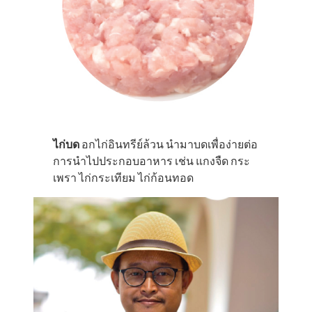
ไก่บด
อกไก่อินทรีย์ล้วน นำมาบดเพื่อง่ายต่อ
การนำไปประกอบอาหาร เช่น แกงจืด กระ
เพรา ไก่กระเทียม ไก่ก้อนทอด