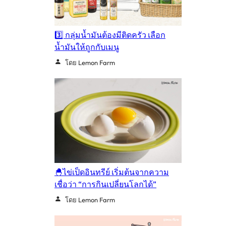
3️⃣ กลุ่มน้ำมันต้องมีติดครัว เลือก
น้ำมันให้ถูกกับเมนู
โดย Lemon Farm
🐣ไข่เป็ดอินทรีย์ เริ่มต้นจากความ
เชื่อว่า “การกินเปลี่ยนโลกได้”
โดย Lemon Farm