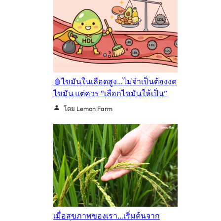
🩸ไขมันในเลือดสูง…ไม่จำเป็นต้องงด
ไขมัน แต่ควร “เลือกไขมันให้เป็น”
โดย Lemon Farm
เมื่อสุขภาพของเรา…เริ่มต้นจาก