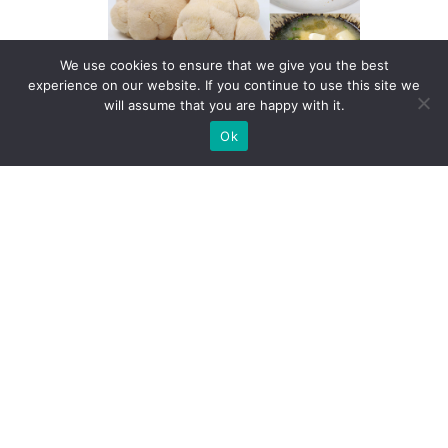
We use cookies to ensure that we give you the best
experience on our website. If you continue to use this site we
will assume that you are happy with it.
🍄เมนูสุขภาพ เห็ดหัวลิง
Ok
โดย Lemon Farm