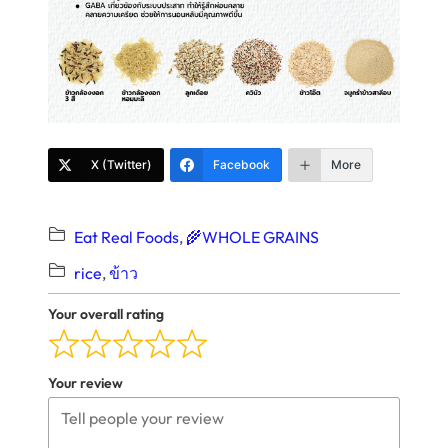
X (Twitter)
Facebook
More
Eat Real Foods
, 
🌾WHOLE GRAINS
rice
, 
ข้าว
Your overall rating
Your review