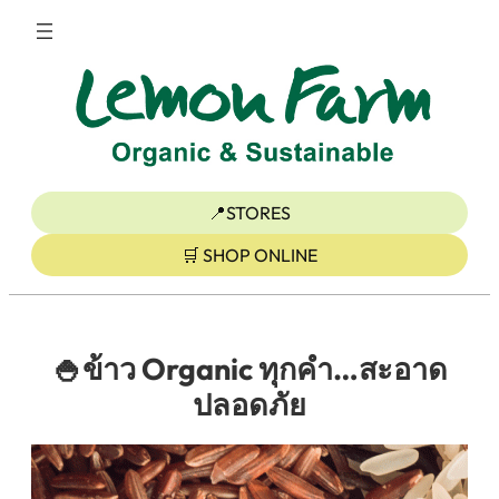
ข้าม
ไป
ยัง
เนื้อหา
📍STORES
🛒 SHOP ONLINE
🍚ข้าว Organic ทุกคำ…สะอาด
ปลอดภัย