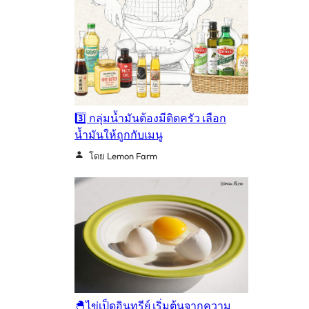
3️⃣ กลุ่มน้ำมันต้องมีติดครัว เลือก
น้ำมันให้ถูกกับเมนู
โดย Lemon Farm
🐣ไข่เป็ดอินทรีย์ เริ่มต้นจากความ