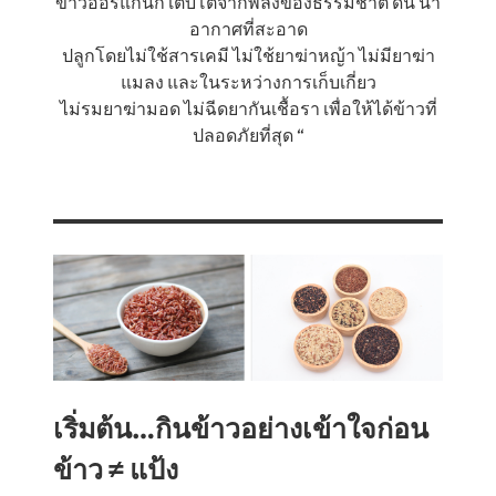
ข้าวออร์แกนิก เติบโตจากพลังของธรรมชาติ ดิน น้ํา
อากาศที่สะอาด
ปลูกโดยไม่ใช้สารเคมี ไม่ใช้ยาฆ่าหญ้า ไม่มียาฆ่า
แมลง และในระหว่างการเก็บเกี่ยว
ไม่รมยาฆ่ามอด ไม่ฉีดยากันเชื้อรา เพื่อให้ได้ข้าวที่
ปลอดภัยที่สุด “
เริ่มต้น…กินข้าวอย่างเข้าใจก่อน
ข้าว ≠ แป้ง