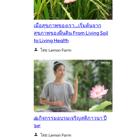
เมื่อสุขภาพของเรา…เริ่มต้นจาก
สุขภาพของผืนดิน From Living Soil
to Living Health
โดย Lemon Farm
🙏กิจกรรมอบรมเจริญสติภาวนา ปี
๖๙
โดย Lemon Farm