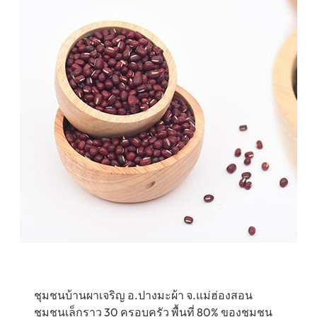
ชุมชนบ้านผาเจริญ อ.ปางมะผ้า จ.แม่ฮ่องสอน
ชุมชนเล็กราว 30 ครอบครัว พื้นที่ 80% ของชุมชน