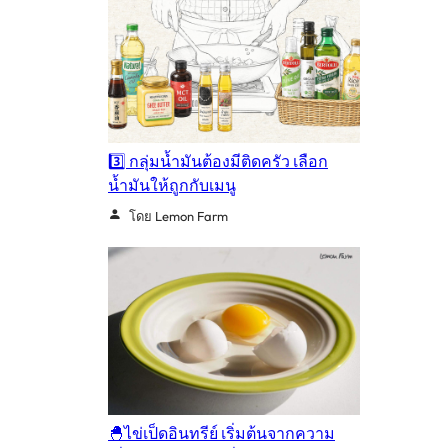
3️⃣ กลุ่มน้ำมันต้องมีติดครัว เลือก
น้ำมันให้ถูกกับเมนู
โดย Lemon Farm
🐣ไข่เป็ดอินทรีย์ เริ่มต้นจากความ