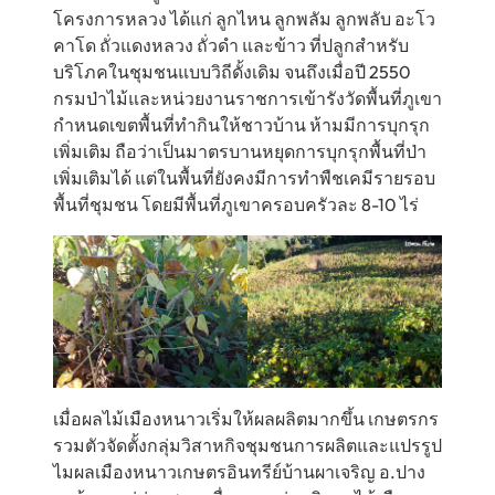
โครงการหลวง ได้แก่ ลูกไหน ลูกพลัม ลูกพลับ อะโว
คาโด ถั่วแดงหลวง ถั่วดำ และข้าว ที่ปลูกสำหรับ
บริโภคในชุมชนแบบวิถีดั้งเดิม จนถึงเมื่อปี 2550
กรมป่าไม้และหน่วยงานราชการเข้ารังวัดพื้นที่ภูเขา
กำหนดเขตพื้นที่ทำกินให้ชาวบ้าน ห้ามมีการบุกรุก
เพิ่มเติม ถือว่าเป็นมาตรบานหยุดการบุกรุกพื้นที่ป่า
เพิ่มเติมได้ แต่ในพื้นที่ยังคงมีการทำพืชเคมีรายรอบ
พื้นที่ชุมชน โดยมีพื้นที่ภูเขาครอบครัวละ 8-10 ไร่
เมื่อผลไม้เมืองหนาวเริ่มให้ผลผลิตมากขึ้น เกษตรกร
รวมตัวจัดตั้งกลุ่มวิสาหกิจชุมชนการผลิตและแปรรูป
ไมผลเมืองหนาวเกษตรอินทรีย์บ้านผาเจริญ อ.ปาง