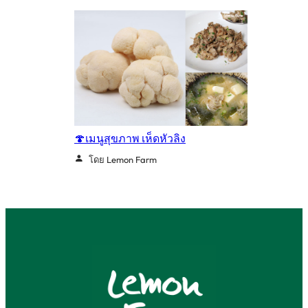
🍄เมนูสุขภาพ เห็ดหัวลิง
โดย Lemon Farm