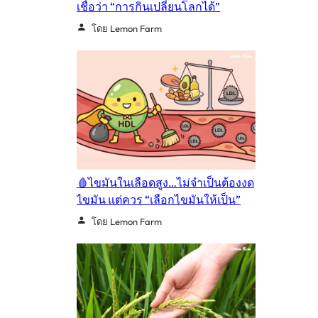
เชื่อว่า “การกินเปลี่ยนโลกได้”
โดย Lemon Farm
🩸ไขมันในเลือดสูง…ไม่จำเป็นต้องงด
ไขมัน แต่ควร “เลือกไขมันให้เป็น”
โดย Lemon Farm