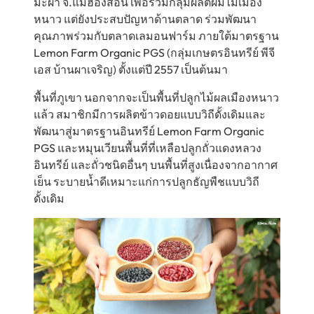
มะผ้า จ.แม่ฮ่องสอน เพื่อรวมกลุ่มผลิตผมไม้เมือง
หนาว แต่ยังประสบปัญหาด้านตลาด ร่วมพัฒนา
คุณภาพร่วมกับตลาดเลมอนฟาร์ม ภายใต้มาตรฐาน
Lemon Farm Organic PGS (กลุ่มเกษตรอินทรีย์ พีจี
เอส บ้านผาเจริญ) ตั้งแต่ปี 2557 เป็นต้นมา
พื้นที่ภูเขา นอกจากจะเป็นพื้นที่ปลูกไม้ผลเมืองหนาว
แล้ว สมาชิกมีการผลิตข้าวดอยแบบวิถีดั้งเดิมและ
พัฒนาสู่มาตรฐานอินทรีย์ Lemon Farm Organic
PGS และหมุนเวียนพื้นที่ที่เหลือปลูกถั่วแดงหลวง
อินทรีย์ และถั่วชนิดอื่นๆ บนพื้นที่สูงเนื่องจากอากาศ
เย็น ระบายน้ำดีเหมาะแก่การปลูกธัญพืชแบบวิถี
ดั้งเดิม