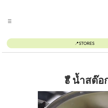
ข้าม
ไป
ยัง
เนื้อหา
📍STORES
🥬นํ้าสต๊อ