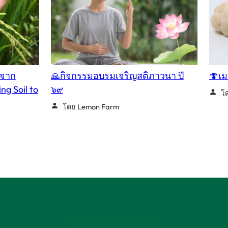
นจาก
🙏กิจกรรมอบรมเจริญสติภาวนา ปี
🍄เม
ng Soil to
๖๙
โ
โดย Lemon Farm