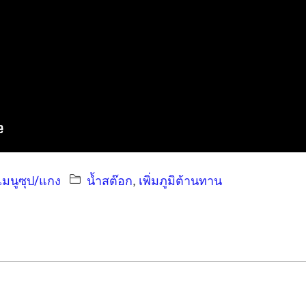
เมนูซุป/แกง
นํ้าสต๊อก
, 
เพิ่มภูมิต้านทาน