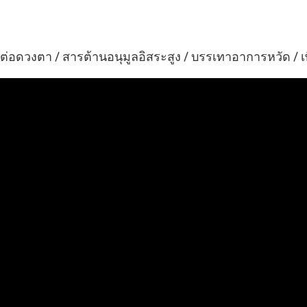
ีต่อดวงตา / สารต้านอนุมูลอิสระสูง / บรรเทาอาการหวัด / เพ