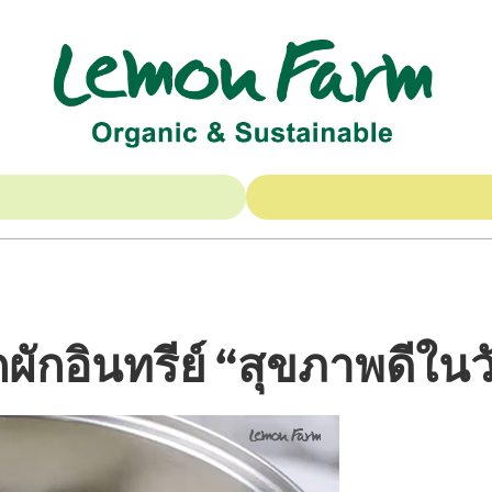
กผักอินทรีย์ “สุขภาพดีในวัน