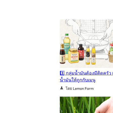
3️⃣ กลุ่มน้ำมันต้องมีติดครัว 
น้ำมันให้ถูกกับเมนู
โดย Lemon Farm