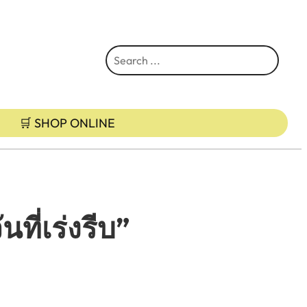
S
e
a
r
🛒 SHOP ONLINE
c
h
ที่เร่งรีบ”