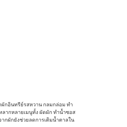
กผักอินทรีย์รสหวาน กลมกล่อม ทำ
ด้หลากหลายเมนูทั้ง ผัดผัก ทำน้ำซอส
านจากผักยังช่วยลดการเติมน้ำตาลใน