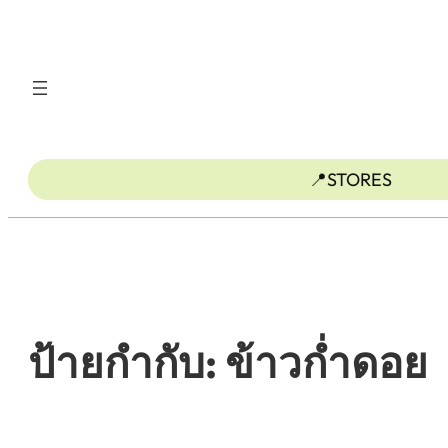
ข้าม
ไป
ยัง
เนื้อหา
📍STORES
ป้ายกำกับ:
ข้าวกํ่าดอย