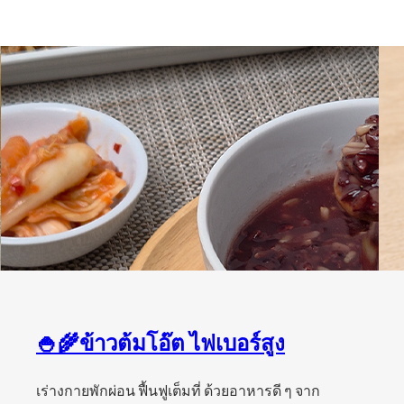
🍚🌾ข้าวต้มโอ๊ต ไฟเบอร์สูง
เร่างกายพักผ่อน ฟื้นฟูเต็มที่ ด้วยอาหารดี ๆ จาก