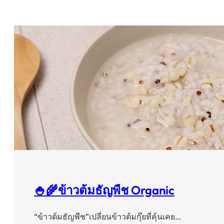
🍚🌾ข้าวต้มธัญพืช Organic
“ข้าวต้มธัญพืช”เปลี่ยนข้าวต้มกุ๊ยที่คุ้นเคย…