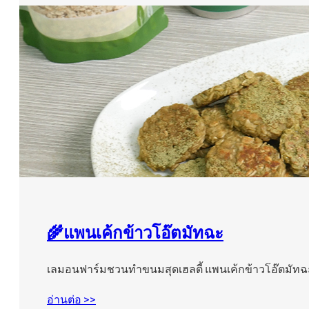
🌾แพนเค้กข้าวโอ๊ตมัทฉะ
เลมอนฟาร์มชวนทำขนมสุดเฮลตี้ แพนเค้กข้าวโอ๊ตมัท
อ่านต่อ >>