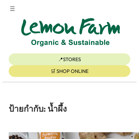
ข้าม
ไป
ยัง
เนื้อหา
📍STORES
🛒 SHOP ONLINE
ป้ายกำกับ:
นํ้าผึ้ง