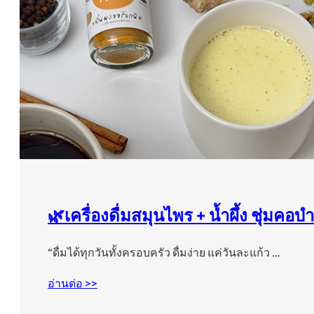
🌿เครื่องดื่มสมุนไพร + น้ำผึ้ง ชุ่มคอบ
“ดื่มได้ทุกวันทั้งครอบครัว ดื่มง่าย แค่วันละแก้ว …
อ่านต่อ >>