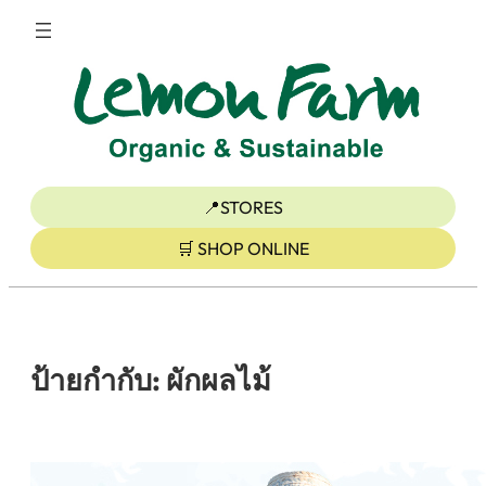
ข้าม
ไป
ยัง
เนื้อหา
📍STORES
🛒 SHOP ONLINE
ป้ายกำกับ:
ผักผลไม้