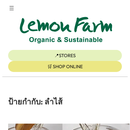
ข้าม
ไป
ยัง
เนื้อหา
📍STORES
🛒 SHOP ONLINE
ป้ายกำกับ:
ลำไส้