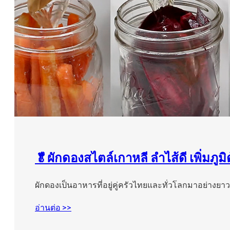
🥬ผักดองสไตล์เกาหลี ลำไส้ดี เพิ่มภูม
ผักดองเป็นอาหารที่อยู่คู่ครัวไทยและทั่วโลกมาอย่างย
อ่านต่อ >>