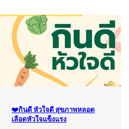
❤️กินดี หัวใจดี สุขภาพหลอด
เลือดหัวใจแข็งแรง