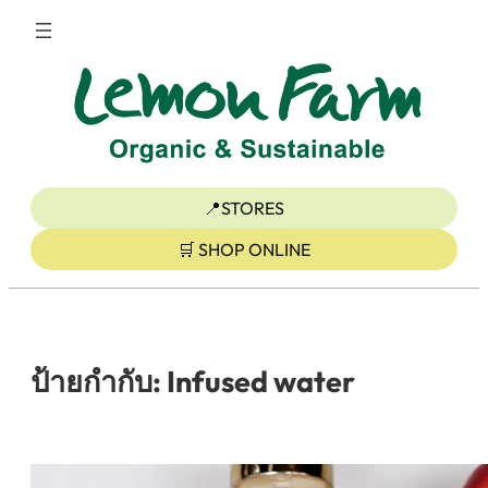
ข้าม
ไป
ยัง
เนื้อหา
📍STORES
🛒 SHOP ONLINE
ป้ายกำกับ:
Infused water