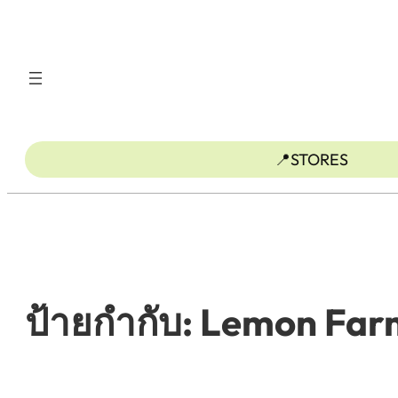
ข้าม
ไป
ยัง
เนื้อหา
📍STORES
ป้ายกำกับ:
Lemon Far