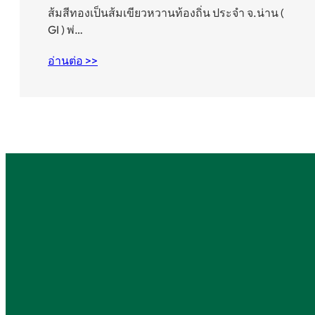
ส้มสีทองเป็นส้มเขียวหวานท้องถิ่น ประจำ จ.น่าน (
GI ) พ่…
อ่านต่อ >>