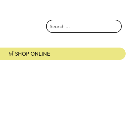
S
e
a
r
🛒 SHOP ONLINE
c
h