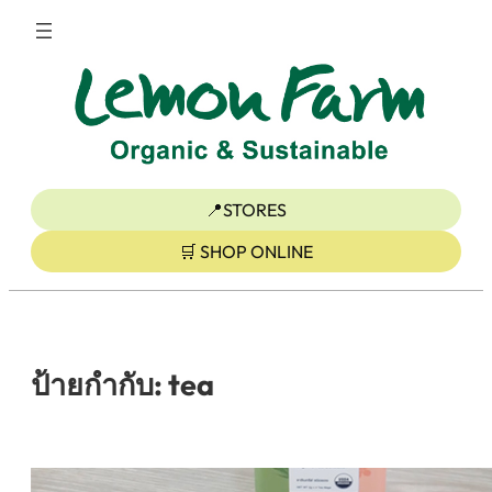
ข้าม
ไป
ยัง
เนื้อหา
📍STORES
🛒 SHOP ONLINE
ป้ายกำกับ:
tea