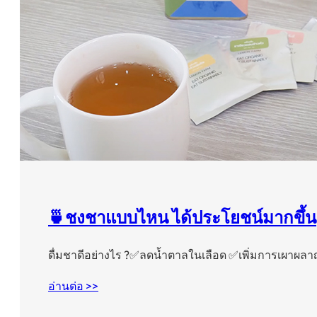
🍵ชงชาแบบไหน ได้ประโยชน์มากขึ้น
ดื่มชาดีอย่างไร ?✅ลดน้ำตาลในเลือด ✅เพิ่มการเผาผล
อ่านต่อ >>