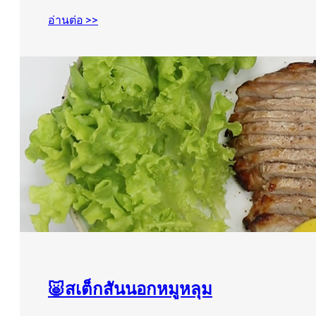
อ่านต่อ >>
🐷สเต็กสันนอกหมูหลุม