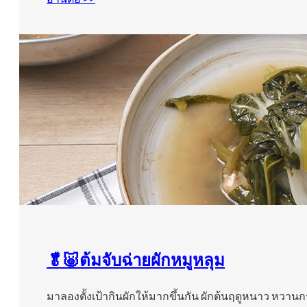
🥬🐷ต้มจับฉ่ายผักหมูหลุม
มาลองตั้งเป้ากินผักให้มากขึ้นกัน ผักต้นฤดูหนาว หวา