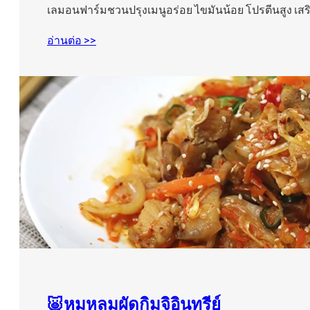
เลมอนฟาร์มชวนปรุงเมนูอร่อย ไขมันน้อย โปรตีนสูง เสร
อ่านต่อ >>
🐷หมูหลุมผัดกิมจิอินทรีย์