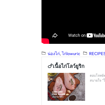
น่องไก่
, 
ไก่lowuric
RECIPE