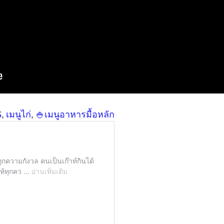
S
, 
เมนูไก่
, 
🍚เมนูอาหารมื้อหลัก