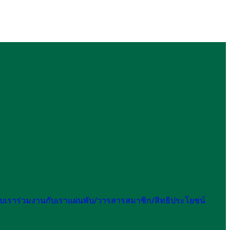
กับเรา
ร่วมงานกับเรา
แผ่นพับ/วารสาร
สมาชิก/สิทธิประโยชน์