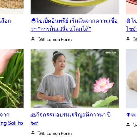
เลือก
🐣ไข่เป็ดอินทรีย์ เริ่มต้นจากความเชื่อ
🩸ไข
ว่า “การกินเปลี่ยนโลกได้”
ไขมั
โดย Lemon Farm
โ
นจาก
🙏กิจกรรมอบรมเจริญสติภาวนา ปี
🍄เม
ng Soil to
๖๙
โ
โดย Lemon Farm