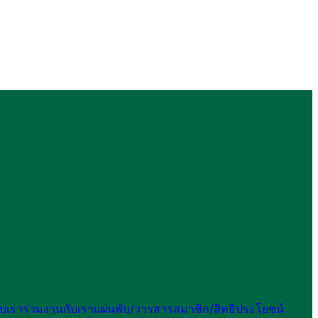
กับเรา
ร่วมงานกับเรา
แผ่นพับ/วารสาร
สมาชิก/สิทธิประโยชน์