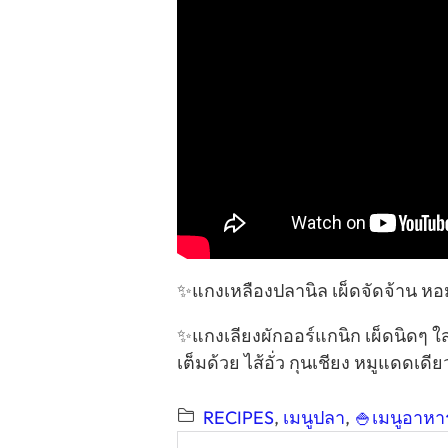
✨แกงเหลืองปลานิล เผ็ดจัดจ้าน หอ
✨แกงเลียงผักออร์แกนิก เผ็ดนิดๆ ใส่
เต็มด้วย ไส้อั่ว กุนเชียง หมูแดดเ
RECIPES
, 
เมนูปลา
, 
🍚เมนูอาหาร