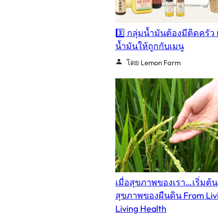
3️⃣ กลุ่มน้ำมันต้องมีติดครัว 
น้ำมันให้ถูกกับเมนู
โดย Lemon Farm
เมื่อสุขภาพของเรา…เริ่มต้
สุขภาพของผืนดิน From Livi
Living Health