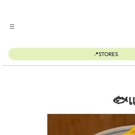
ข้าม
ไป
ยัง
เนื้อหา
📍STORES
🐟แ