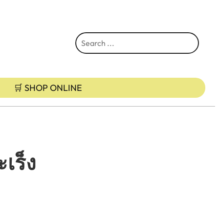
S
e
a
r
🛒 SHOP ONLINE
c
h
เร็ง