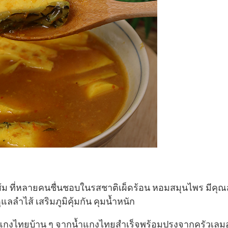
กงส้ม ที่หลายคนชื่นชอบในรสชาติเผ็ดร้อน หอมสมุนไพร มีคุ
แลลำไส้ เสริมภูมิคุ้มกัน คุมน้ำหนัก
แกงไทยบ้าน ๆ จากน้ำแกงไทยสำเร็จพร้อมปรุงจากครัวเลม