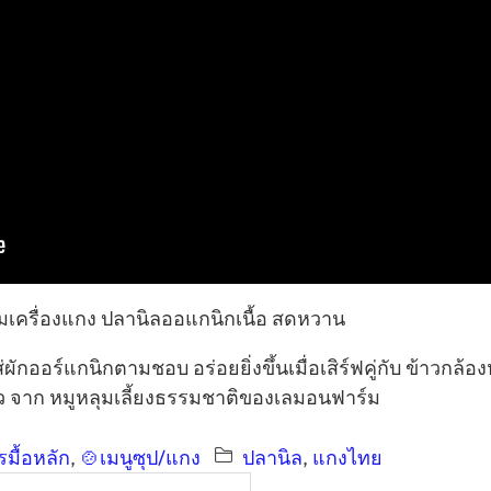
มเครื่องแกง ปลานิลออแกนิกเนื้อ สดหวาน
ผักออร์แกนิกตามชอบ อร่อยยิ่งขึ้นเมื่อเสิร์ฟคู่กับ ข้าวกล้อ
ดียว จาก หมูหลุมเลี้ยงธรรมชาติของเลมอนฟาร์ม
มื้อหลัก
, 
🍲เมนูซุป/แกง
ปลานิล
, 
แกงไทย