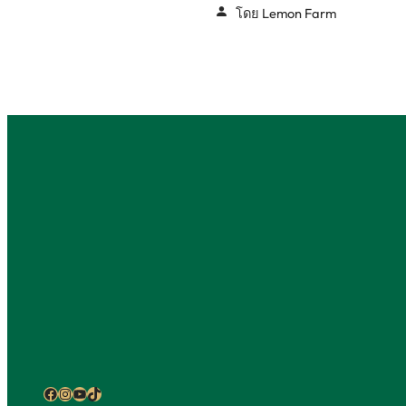
โดย Lemon Farm
Facebook
Instagram
YouTube
TikTok