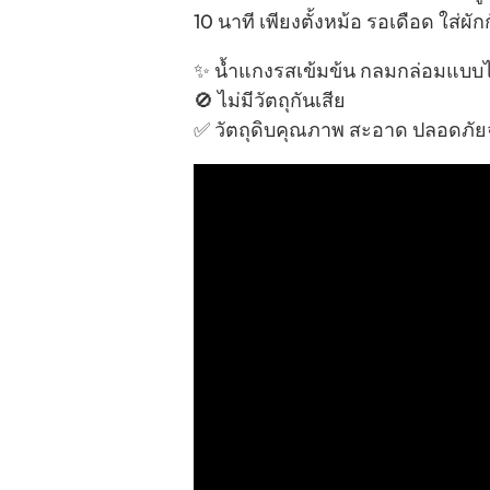
10 นาที เพียงตั้งหม้อ รอเดือด ใส่ผั
✨ น้ำแกงรสเข้มข้น กลมกล่อมแบ
🚫 ไม่มีวัตถุกันเสีย
✅ วัตถุดิบคุณภาพ สะอาด ปลอดภัยจ