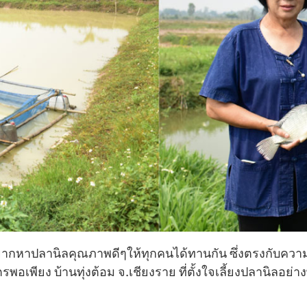
 อยากหาปลานิลคุณภาพดีๆให้ทุกคนได้ทานกัน ซึ่งตรงกับความ
เพียง บ้านทุ่งต้อม จ.เชียงราย ที่ตั้งใจเลี้ยงปลานิลอย่