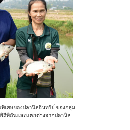
พิเศษของปลานิลอินทรีย์ ของกลุ่ม
างพิถีพิถันและแตกต่างจากปลานิล