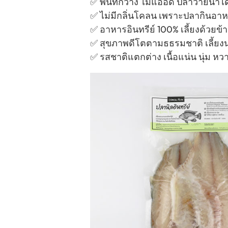
✅ พื้นที่กว้าง ไม่แออัด ปลาว่ายน้ํา
✅ ไม่มีกลิ่นโคลน เพราะปลากินอาห
✅ อาหารอินทรีย์ 100% เลี้ยงด้วยข
✅ สุขภาพดีโตตามธธรมชาติ เลี้ยงนาน
✅ รสชาติแตกต่าง เนื้อแน่น นุ่ม หว