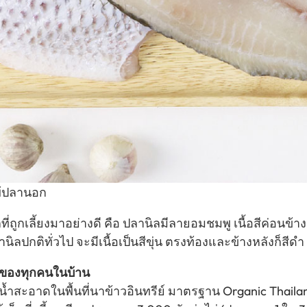
แพ้ปลานอก
ถูกเลี้ยงมาอย่างดี คือ ปลานิลมีลายอมชมพู เนื้อสีค่อนข้า
นิลปกติทั่วไป จะมีเนื้อเป็นสีขุ่น ตรงท้องและข้างหลังก็สีดำ
พของทุกคนในบ้าน
นํ้าสะอาดในพื้นที่นาข้าวอินทรีย์ มาตรฐาน Organic Thaila