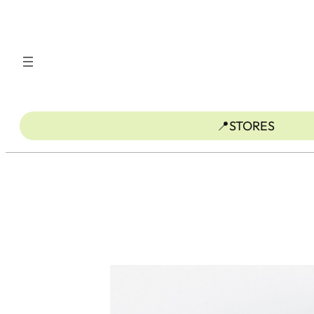
ข้าม
ไป
ยัง
เนื้อหา
📍STORES