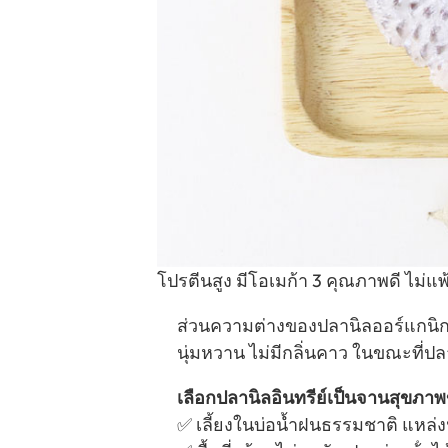
โปรตีนสูง มีโอเมก้า 3 คุณภาพดี ไม่
ส่วนความต่างของปลานิลออร์แกนิกที่
นุ่มหวาน ไม่มีกลิ่นคาว ในขณะที่ปลา
เลือกปลานิลอินทรีย์เป็นจานสุขภา
✅ เลี้ยงในบ่อนํ้าฝนธรรมชาติ แหล่ง