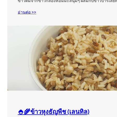
ข้าวต้มจากข้าวกล้องหอมมะลินุ่มๆ ผสมกับข้าวบาร์เลย์ที
อ่านต่อ >>
🍚🌾ข้าวหุงธัญพืช (เลนทิล)