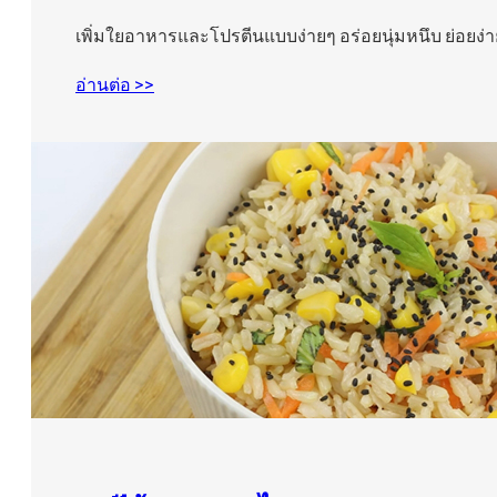
เพิ่มใยอาหารและโปรตีนแบบง่ายๆ อร่อยนุ่มหนึบ ย่อยง่า
อ่านต่อ >>