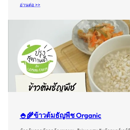
อ่านต่อ >>
🍚🌾ข้าวต้มธัญพืช Organic