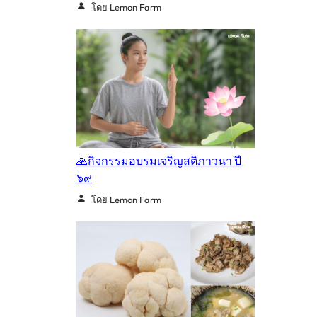
โดย Lemon Farm
🙏กิจกรรมอบรมเจริญสติภาวนา ปี
๖๙
โดย Lemon Farm