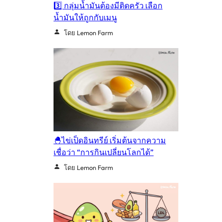
3️⃣ กลุ่มน้ำมันต้องมีติดครัว เลือก
น้ำมันให้ถูกกับเมนู
โดย Lemon Farm
🐣ไข่เป็ดอินทรีย์ เริ่มต้นจากความ
เชื่อว่า “การกินเปลี่ยนโลกได้”
โดย Lemon Farm