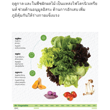
ฤดูกาล และในพืชผักผลไม้ เป็นแหล่งไฟโตรนิวเทรีย
นท์ ช่วยต้านอนุมูลอิสระ ต้านการอักเสบ เพิ่ม
ภูมิคุ้มกันให้ร่างกายแข็งแรง