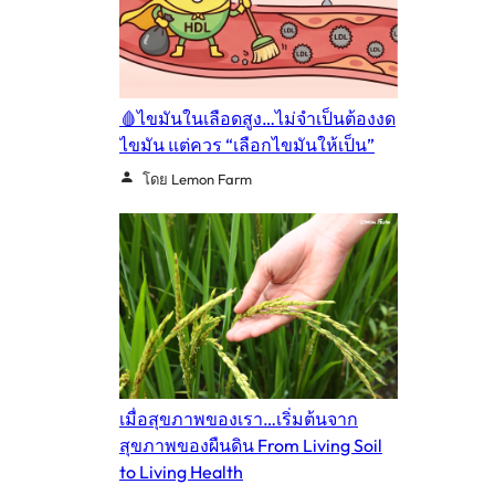
🩸ไขมันในเลือดสูง…ไม่จำเป็นต้องงด
ไขมัน แต่ควร “เลือกไขมันให้เป็น”
โดย Lemon Farm
เมื่อสุขภาพของเรา…เริ่มต้นจาก
สุขภาพของผืนดิน From Living Soil
to Living Health