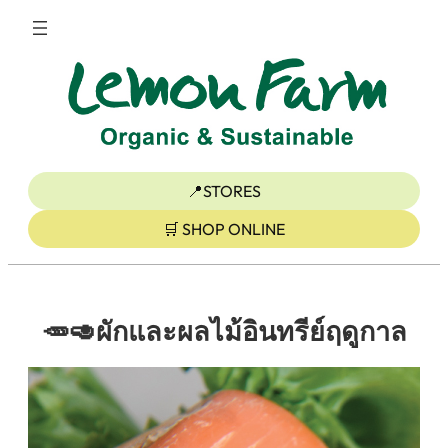
ข้าม
ไป
ยัง
เนื้อหา
📍STORES
🛒 SHOP ONLINE
🥕🥑ผักและผลไม้อินทรีย์ฤดูกาล