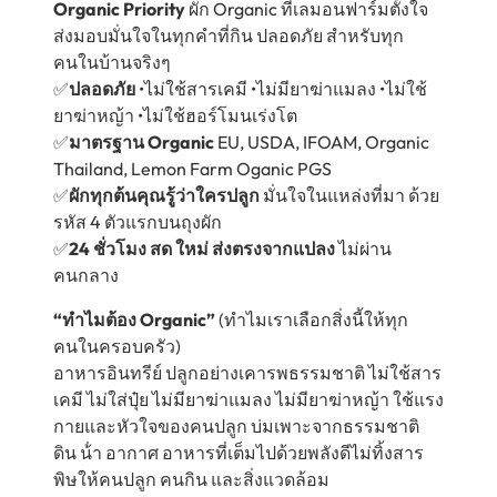
Organic Priority
ผัก Organic ที่เลมอนฟาร์มตั้งใจ
ส่งมอบมั่นใจในทุกคำที่กิน ปลอดภัย สำหรับทุก
คนในบ้านจริงๆ
✅
ปลอดภัย
•ไม่ใช้สารเคมี •ไม่มียาฆ่าแมลง •ไม่ใช้
ยาฆ่าหญ้า •ไม่ใช้ฮอร์โมนเร่งโต
✅
มาตรฐาน Organic
EU, USDA, IFOAM, Organic
Thailand, Lemon Farm Oganic PGS
✅
ผักทุกต้นคุณรู้ว่าใครปลูก
มั่นใจในแหล่งที่มา ด้วย
รหัส 4 ตัวแรกบนถุงผัก
✅
24 ชั่วโมง สด ใหม่ ส่งตรงจากแปลง
ไม่ผ่าน
คนกลาง
“ทำไมต้อง Organic”
(ทำไมเราเลือกสิ่งนี้ให้ทุก
คนในครอบครัว)
อาหารอินทรีย์ ปลูกอย่างเคารพธรรมชาติ ไม่ใช้สาร
เคมี ไม่ใส่ปุ๋ย ไม่มียาฆ่าแมลง ไม่มียาฆ่าหญ้า ใช้แรง
กายและหัวใจของคนปลูก บ่มเพาะจากธรรมชาติ
ดิน น้ํา อากาศ อาหารที่เต็มไปด้วยพลังดีไม่ทิ้งสาร
พิษให้คนปลูก คนกิน และสิ่งแวดล้อม