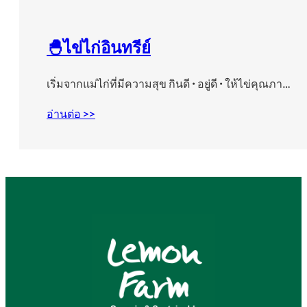
🐣ไข่ไก่อินทรีย์
เริ่มจากแม่ไก่ที่มีความสุข กินดี • อยู่ดี • ให้ไข่คุณภา…
อ่านต่อ >>