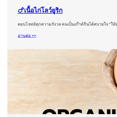
🍗เนื้อไก่โลว์ยูริก
ตอบโจทย์ทุกความกังวล คนเป็นเก๊าท์กินได้สบายใจ “ให
อ่านต่อ >>