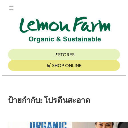
ข้าม
ไป
ยัง
เนื้อหา
📍STORES
🛒 SHOP ONLINE
ป้ายกำกับ:
โปรตีนสะอาด