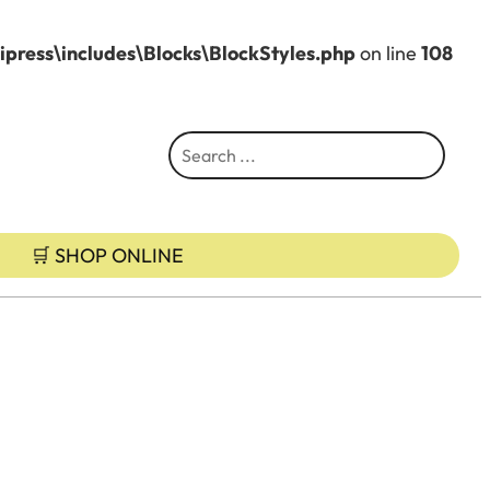
ress\includes\Blocks\BlockStyles.php
on line
108
S
e
a
r
🛒 SHOP ONLINE
c
h