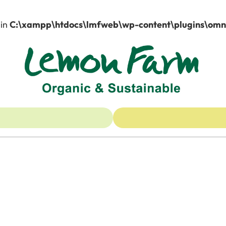
 in
C:\xampp\htdocs\lmfweb\wp-content\plugins\omnip