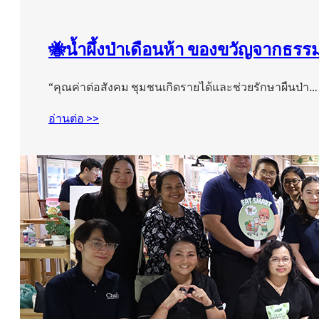
🐝นํ้าผึ้งป่าเดือนห้า ของขวัญจากธรร
“คุณค่าต่อสังคม ชุมชนเกิดรายได้และช่วยรักษาผืนป่า…
อ่านต่อ >>