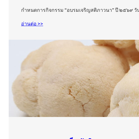
กำหนดการกิจกรรม “อบรมเจริญสติภาวนา” ปี ๒๕๖๙ วันเ
อ่านต่อ >>