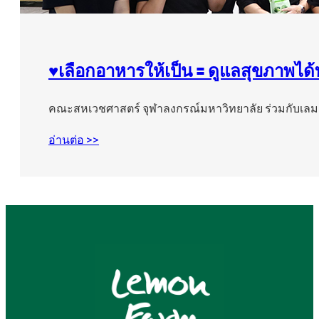
♥️เลือกอาหารให้เป็น 🟰 ดูแลสุขภาพได้
คณะสหเวชศาสตร์ จุฬาลงกรณ์มหาวิทยาลัย ร่วมกับเล
อ่านต่อ >>