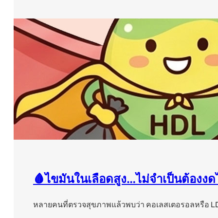
🩸ไขมันในเลือดสูง…ไม่จำเป็นต้องงดไ
หลายคนที่ตรวจสุขภาพแล้วพบว่า คอเลสเตอรอลหรือ LDL