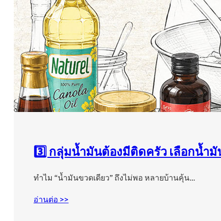
3️⃣ กลุ่มน้ำมันต้องมีติดครัว เลือกน้ำมั
ทำไม “น้ำมันขวดเดียว” ถึงไม่พอ หลายบ้านคุ้น…
อ่านต่อ >>